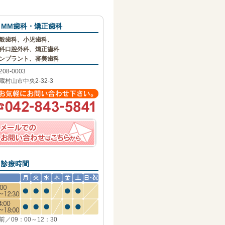
MM歯科・矯正歯科
般歯科、小児歯科、
科口腔外科、矯正歯科
ンプラント、審美歯科
208-0003
蔵村山市中央2-32-3
診療時間
前／09：00～12：30