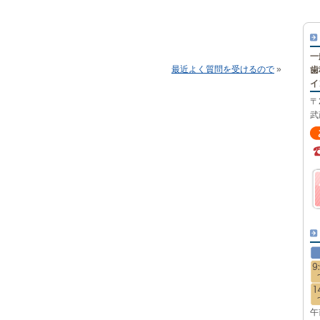
一
最近よく質問を受けるので
»
歯
イ
〒
武
午