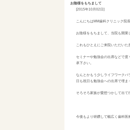
お陰様をもちまして
[2015年10月02日]
こんにちはMM歯科クリニック院
お陰様をもちまして、当院も開業
これもひとえにご来院いただいた
セミナーや勉強会の出席などで度
承下さい。
なんとかもう少しライフワークバ
日も祝日も勉強会への出席で埋ま
そろそろ家族が愛想つかして出て
今後もより研鑽して幅広く歯科医