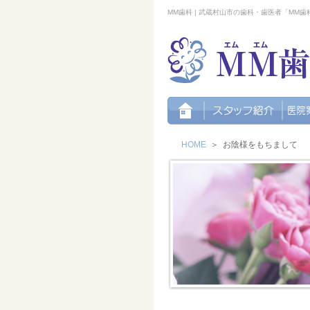
MM歯科 | 武蔵村山市の歯科・歯医者「MM
HOME
＞
お陰様をもちまして