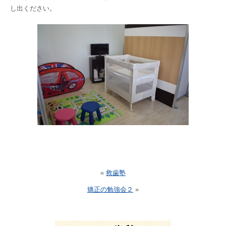
し出ください。
«
救歯塾
矯正の勉強会２
»