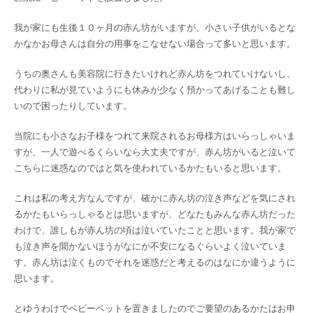
我が家にも生後１０ヶ月の赤ん坊がいますが、小さい子供がいるとな
かなかお母さんは自分の用事をこなせない場合って多いと思います。
うちの奥さんも美容院に行きたいけれど赤ん坊をつれていけないし、
代わりに私が見ていようにも休みが少なく預かってあげることも難し
いので困ったりしています。
当院にも小さなお子様をつれて来院されるお母様方はいらっしゃいま
すが、一人で遊べるくらいなら大丈夫ですが、赤ん坊がいると泣いて
こちらに迷惑なのではと気を使われているかたもいると思います。
これは私の考え方なんですが、確かに赤ん坊の泣き声などを気にされ
るかたもいらっしゃるとは思いますが、どなたもみんな赤ん坊だった
わけで、誰しもが赤ん坊の頃は泣いていたことと思います。我が家で
も泣き声を聞かないほうがなにか不安になるぐらいよく泣いていま
す。赤ん坊は泣くものでそれを迷惑だと考えるのはなにか違うように
思います。
とゆうわけでベビーベットを置きましたのでご要望のあるかたはお申