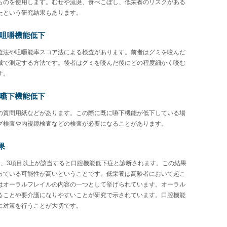
ものを使用します。むせや流涎、食べこぼし、低栄養のリスクがある
たという研究結果もあります。
⑥咀嚼機能低下
査法や咀嚼能率スコア法による検査があります。前者はグミを咬んだ
械で測定する方法です。後者はグミを咬んだ後にどの程度細かく咬む
す。
⑦嚥下機能低下
の質問用紙などがあります。この際に既に嚥下機能が低下している場
グ検査や内視鏡検査などの検査が必要になることがあります。
果
中、3項目以上が該当すると口腔機能低下症と診断されます。この結果
っている可能性が高いということです。低栄養は高齢者において起こ
はオーラルフレイルの内容の一つとして挙げられています。オーラル
ることや要介護になりやすいことが研究で示されています。口腔機能
に対策を行うことが大切です。