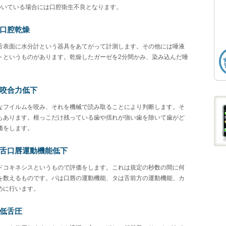
ついている場合には口腔衛生不良となります。
②口腔乾燥
舌表面に水分計という器具をあてがって計測します。その他には唾液
トというものがあります。乾燥したガーゼを2分間かみ、染み込んだ唾
③咬合力低下
なフイルムを咬み、それを機械で読み取ることにより判断します。そ
もあります。根っこだけ残っている歯や揺れが強い歯を除いて歯がど
価をします。
④舌口唇運動機能低下
ドコキネシスというもので評価をします。これは規定の秒数の間に何
を数えるものです。パは口唇の運動機能、タは舌前方の運動機能、カ
めに行います。
⑤低舌圧