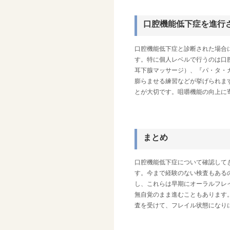
口腔機能低下症を進行
口腔機能低下症と診断された場合
す。特に個人レベルで行うのは口
耳下腺マッサージ）、『パ・タ・
膨らませる練習などが挙げられま
とが大切です。咀嚼機能の向上に
まとめ
口腔機能低下症について確認して
す。今まで経験のない検査もある
し、これらは早期にオーラルフレ
無自覚のまま進むこともあります
査を受けて、フレイル状態になり