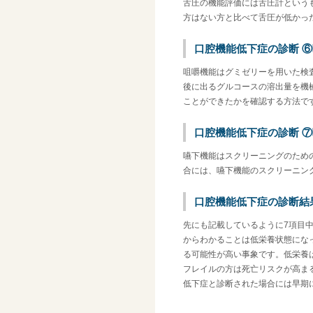
舌圧の機能評価には舌圧計という
方はない方と比べて舌圧が低かっ
口腔機能低下症の診断 
咀嚼機能はグミゼリーを用いた検
後に出るグルコースの溶出量を機
ことができたかを確認する方法で
口腔機能低下症の診断 
嚥下機能はスクリーニングのため
合には、嚥下機能のスクリーニン
口腔機能低下症の診断結
先にも記載しているように7項目
からわかることは低栄養状態にな
る可能性が高い事象です。低栄養
フレイルの方は死亡リスクが高ま
低下症と診断された場合には早期