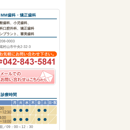
MM歯科・矯正歯科
般歯科、小児歯科、
科口腔外科、矯正歯科
ンプラント、審美歯科
208-0003
蔵村山市中央2-32-3
診療時間
前／09：00～12：30