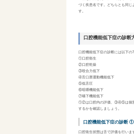
づく疾患名です。どちらとも同じ
す。
口腔機能低下症の診断
口腔機能低下症の診断には以下の
①口腔衛生
②口腔乾燥
③咬合力低下
④舌口唇運動機能低下
⑤低舌圧
⑥咀嚼機能低下
⑦嚥下機能低下
①②は口腔内の評価、③④⑤は個
するかを確認しましょう。
口腔機能低下症の診断 
口腔衛生状態は舌で評価を行いま