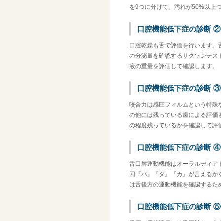
を9つに分けて、汚れが50%以上
口腔機能低下症の診断 
口腔乾燥も舌で評価を行います。
の分泌量を確認するサクソンテス
液の重量を評価して確認します。
口腔機能低下症の診断 
咬合力は感圧フィルムという特殊
の他には残っている歯による評価
の程度残っているかを確認して評
口腔機能低下症の診断 
舌口唇運動機能はオーラルディア
回『パ』『タ』『カ』が言えるか
は舌後方の運動機能を確認するた
口腔機能低下症の診断 