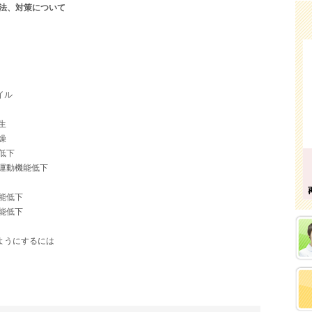
法、対策について
イル
生
燥
低下
運動機能低下
能低下
能低下
ようにするには