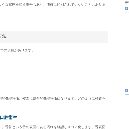
午
ような状態を指す場合もあり、明確に区別されていないこともありま
方法
7つの項目があります。
別的機能評価、⑥⑦は総合的機能評価になります。どのように検査を
①口腔衛生
す。舌苔という舌の表面にある汚れを確認しスコア化します。舌表面