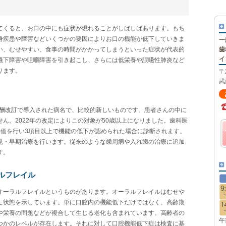
てくると、お口の中にも症状が現れることがしばしばあります。もち
身疾患や障害などいくつかの要因によりお口の機能が低下していきま
一
い、むせやすい、食事の時間がかかってしまうといった症状が代表的
歯
イ
嚥下障害や咀嚼障害を引き起こし、さらには低栄養や誤嚥性肺炎など
ります。
〒
武
報酬改訂で導入された病名で、比較的新しいものです。患者さんの中に
ん。2022年の改定によりこの対象が50歳以上になりました。歯科医
評価を行い3項目以上で機能の低下が認められた場合に診断されます。
見・早期治療を行います。従来のような歯周病や入れ歯の治療に追加
す。
ルフレイル
オーラルフレイルというものがあります。オーラルフレイルはむせや
た状態を示しています。単に口腔内の機能低下だけではなく、高齢期
や栄養の問題などが複合して生じる老化も含まれています。高齢者の
午
つかのレベルが存在します。それに対して口腔機能低下症は検査に基