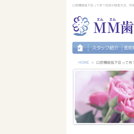
口腔機能低下症って何？症状や検査方法、対策
HOME
＞
口腔機能低下症って何