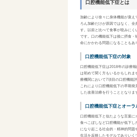
口腔機能低下症とは
加齢により徐々に身体機能が衰え
ろん加齢だけが原因ではなく、全
す。以前と比べて食事が咬みにく
です。口の機能低下は後に摂食・
命にかかわる問題になることもあ
口腔機能低下症の対象
口腔機能低下症は2018年の診療
は初めて聞く方もいるかもしれませ
療機関において7項目の口腔機能
これにより口腔機能低下の早期発
した改善治療を行うこととなりま
口腔機能低下症とオーラ
口腔機能低下と似たような言葉に
食べこぼしなど口腔機能が低下し
になり起こる社会的・精神的問題
生活を反映したモデルでありいく