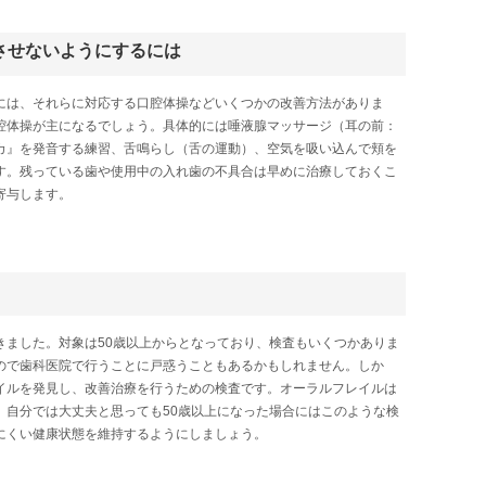
させないようにするには
には、それらに対応する口腔体操などいくつかの改善方法がありま
腔体操が主になるでしょう。具体的には唾液腺マッサージ（耳の前：
カ』を発音する練習、舌鳴らし（舌の運動）、空気を吸い込んで頬を
す。残っている歯や使用中の入れ歯の不具合は早めに治療しておくこ
寄与します。
きました。対象は50歳以上からとなっており、検査もいくつかありま
ので歯科医院で行うことに戸惑うこともあるかもしれません。しか
イルを発見し、改善治療を行うための検査です。オーラルフレイルは
。自分では大丈夫と思っても50歳以上になった場合にはこのような検
にくい健康状態を維持するようにしましょう。