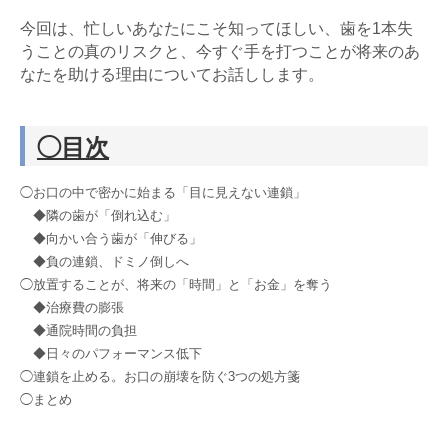
今回は、忙しいあなたにこそ知ってほしい、歯を1本失
うことの真のリスクと、今すぐ手を打つことが将来のあ
なたを助ける理由についてお話しします。
◯目次
◯お口の中で密かに始まる「目に見えない連鎖」
◆隣の歯が「倒れ込む」
◆向かい合う歯が「伸びる」
◆負の連鎖、ドミノ倒しへ
◯放置することが、将来の「時間」と「お金」を奪う
◆治療費の膨張
◆通院時間の負担
◆日々のパフォーマンス低下
◯連鎖を止める。お口の崩壊を防ぐ3つの処方箋
◯まとめ