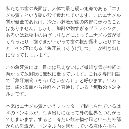
私たちの歯の表面は、人体で最も硬い組織である「エナ
メル質」という硬い殻で覆われています。このエナメル
質が健全であれば、冷たい刺激が歯の内部に伝わること
はありません。しかし、加齢や強すぎるブラッシング、
あるいは就寝中の歯ぎしりなどによってエナメル質が薄
くなったり、歯ぐきが下がって歯の根が露出したりする
と、その下にある「象牙質（ぞうげしつ）」が剥き出し
になってしまいます。
この象牙質には、目には見えないほど微細な管が神経に
向かって放射状に無数に走っています。これを専門用語
で「象牙細管（ぞうげさいかん）」と呼びます。いわ
ば、歯の表面から神経へと直通している
「無数のトンネ
ル」
です。
本来はエナメル質というシャッターで閉じられているは
ずのトンネルが、むき出しになって外の世界とつながっ
てしまいます。すると、冷たい飲み物や風といった外部
からの刺激が、トンネル内を満たしている液体を揺ら