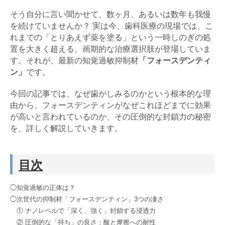
そう自分に言い聞かせて、数ヶ月、あるいは数年も我慢
を続けていませんか？ 実は今、歯科医療の現場では、こ
れまでの「とりあえず薬を塗る」という一時しのぎの処
置を大きく超える、画期的な治療選択肢が登場していま
す。それが、最新の知覚過敏抑制材
「フォースデンティ
ン」
です。
今回の記事では、なぜ歯がしみるのかという根本的な理
由から、フォースデンティンがなぜこれほどまでに効果
が高いと言われているのか、その圧倒的な封鎖力の秘密
を、詳しく解説していきます。
目次
◯知覚過敏の正体は？
◯次世代の抑制材「フォースデンティン」3つの凄さ
① ナノレベルで「深く、強く」封鎖する浸透力
② 圧倒的な「持ち」の良さ：酸と摩擦への耐性