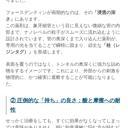
りました。
フォースデンティンが画期的なのは、その
「浸透の深
さ」
にあります。
この薬剤は、象牙細管という目に見えない微細な管の内
部まで、ナノレベルの粒子がスムーズに流れ込むように
設計されています。管の奥深くまで入り込んだ薬剤が、
専用の光を当てることで瞬時に固まり、頑丈な
「栓（レ
ジンタグ）」
を形成します。
表面を覆うのではなく、トンネルの奥深くに強力な詰め
物をするイメージです。これにより、外部からの刺激を
物理的に、かつ確実に遮断することが可能になりまし
た。
② 圧倒的な「持ち」の良さ：酸と摩擦への耐
性
せっかく治療をしても、すぐに効果がなくなってしまっ
ては意味がありません。特に知覚過敏に悩む方が好むビ