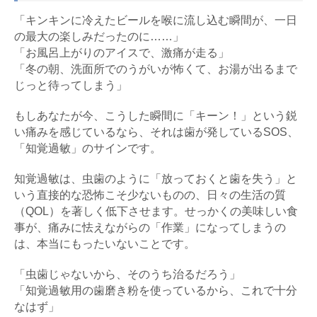
「キンキンに冷えたビールを喉に流し込む瞬間が、一日
の最大の楽しみだったのに……」
「お風呂上がりのアイスで、激痛が走る」
「冬の朝、洗面所でのうがいが怖くて、お湯が出るまで
じっと待ってしまう」
もしあなたが今、こうした瞬間に「キーン！」という鋭
い痛みを感じているなら、それは歯が発しているSOS、
「知覚過敏」のサインです。
知覚過敏は、虫歯のように「放っておくと歯を失う」と
いう直接的な恐怖こそ少ないものの、日々の生活の質
（QOL）を著しく低下させます。せっかくの美味しい食
事が、痛みに怯えながらの「作業」になってしまうの
は、本当にもったいないことです。
「虫歯じゃないから、そのうち治るだろう」
「知覚過敏用の歯磨き粉を使っているから、これで十分
なはず」