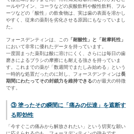
ールやワイン、コーラなどの炭酸飲料や酸性飲料、フル
ーツなどの「酸性」の飲食物は、実は歯の表面を溶かし
やすく、従来の薬剤を劣化させる原因にもなっていまし
た。
フォースデンティンは、この
「耐酸性」と「耐摩耗性」
において非常に優れたデータを持っています。
一度固まった薬剤は酸に溶けにくく、さらには毎日の歯
磨きによるブラシの摩擦にも耐える強さを持っていま
す。これまでの薬が「数週間でまたしみ始める」という
一時的な処置だったのに対し、フォースデンティンは
長
期間にわたってその封鎖力を維持できる
のが最大の特徴
です。
③ 塗ったその瞬間に「痛みの伝達」を遮断す
る即効性
「今すぐこの痛みから解放されたい」という切実な願い
に応えられるのも、フォースデンティンの強みです。