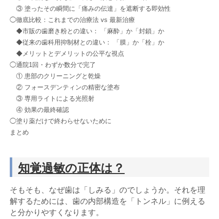
③ 塗ったその瞬間に「痛みの伝達」を遮断する即効性
◯徹底比較：これまでの治療法 vs 最新治療
◆市販の歯磨き粉との違い： 「麻酔」か「封鎖」か
◆従来の歯科用抑制材との違い： 「膜」か「栓」か
◆メリットとデメリットの公平な視点
◯通院1回・わずか数分で完了
① 患部のクリーニングと乾燥
② フォースデンティンの精密な塗布
③ 専用ライトによる光照射
④ 効果の最終確認
◯塗り薬だけで終わらせないために
まとめ
知覚過敏の正体は？
そもそも、なぜ歯は「しみる」のでしょうか。それを理
解するためには、歯の内部構造を「トンネル」に例える
と分かりやすくなります。