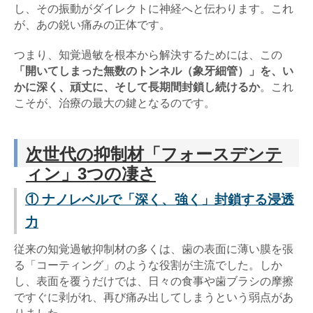
し、その振動がダイレクトに神経へと伝わります。これ
が、あの鋭い痛みの正体です。
つまり、知覚過敏を根本から解決するためには、この
「開いてしまった無数のトンネル（象牙細管）」を、い
かに深く、頑丈に、そして長期間封鎖し続けるか
。これ
こそが、治療の最大の鍵となるのです。
次世代の抑制材「フォースデンテ
ィン」3つの凄さ
① ナノレベルで「深く、強く」封鎖する浸透
力
従来の知覚過敏抑制材の多くは、歯の表面に薄い膜を張
る「コーティング」のような役割が主流でした。しか
し、表面を覆うだけでは、日々の食事や歯ブラシの摩擦
ですぐに剥がれ、再び痛み出してしまうという弱点があ