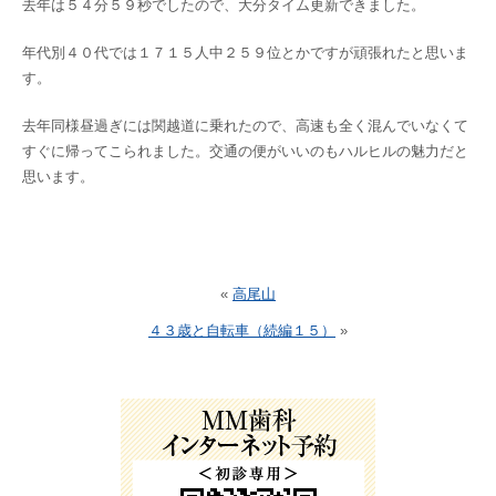
去年は５４分５９秒でしたので、大分タイム更新できました。
年代別４０代では１７１５人中２５９位とかですが頑張れたと思いま
す。
去年同様昼過ぎには関越道に乗れたので、高速も全く混んでいなくて
すぐに帰ってこられました。交通の便がいいのもハルヒルの魅力だと
思います。
«
高尾山
４３歳と自転車（続編１５）
»