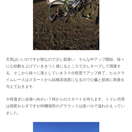
天気はいいのですが朝なので少し肌寒い、そんな中アップ開始、徐々
に心拍数を上げていききつく感じるところで少しキープして我慢す
る。そこから徐々に落としていき３０分程度でアップ終了。ヒルクラ
イムレースはスタートから結構高強度になるので心臓と筋肉に刺激を
与えておきます。
６時過ぎに会場へ向かい７時からのスタートを待ちます。トイレ渋滞
は相変わらずですが待機場所のグラウンドは坂バカで溢れかえってい
ました。