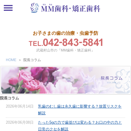
お子さまの歯の治療・虫歯予防
武蔵村山市の『MM歯科・矯正歯科』
HOME
＞
院長コラム
院長コラム
2026年06月14日
乳歯のむし歯は永久歯に影響する？放置リスクを
解説
2026年06月08日
たった5gの力で歯並びは変わる？お口の中の力と
日常のクセを解説